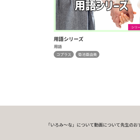
シリ
用語シリーズ
用語
コプラス
菊池亜由美
「いろみ〜な」について
動画について
先生のお