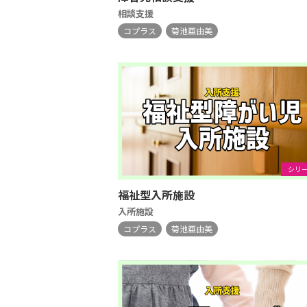
相談支援
コプラス
菊池亜由美
シリ
福祉型入所施設
入所施設
コプラス
菊池亜由美