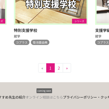
ーズ
シリーズ
特別支援学校
支援学
就学
就学
コプラス
菊池亜由美
コプラス
«
1
2
»
coming soon
すすめ
先生の紹介
オンライン相談はこちら
プライバシーポリシー・クッ