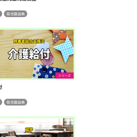
菊池亜由美
シリーズ
付
菊池亜由美