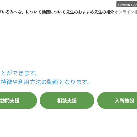
coming soo
「いろみ〜な」について
動画について
先生のおすすめ
先生の紹介
オンライン
ことができます。
の特徴や利用方法の動画となります。
訪問支援
相談支援
入所施設