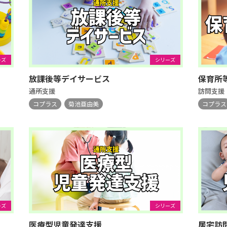
ーズ
シリーズ
放課後等デイサービス
保育所
通所支援
訪問支援
コプラス
菊池亜由美
コプラス
ーズ
シリーズ
医療型児童発達支援
居宅訪