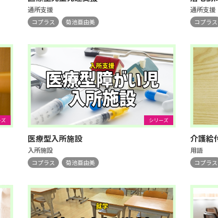
通所支援
通所支援
コプラス
菊池亜由美
コプラス
ーズ
シリーズ
医療型入所施設
介護給
入所施設
用語
コプラス
菊池亜由美
コプラス