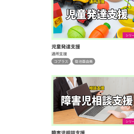
シリ
児童発達支援
通所支援
コプラス
菊池亜由美
シリ
障害児相談支援