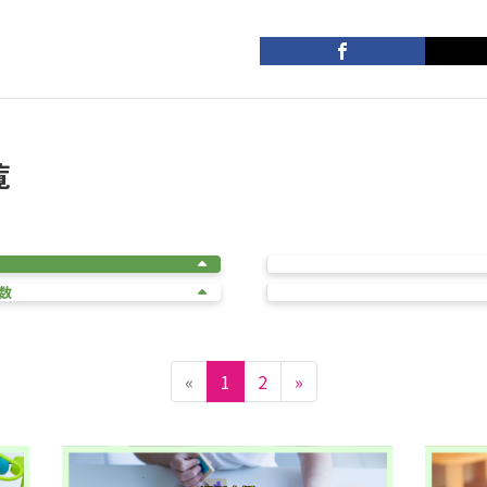
覧
数
«
1
2
»