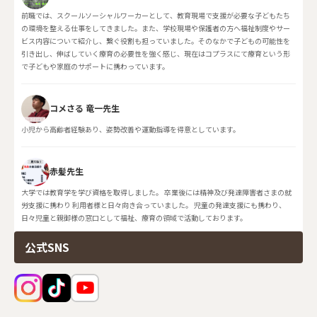
前職では、スクールソーシャルワーカーとして、教育現場で支援が必要な子どもたち
の環境を整える仕事をしてきました。また、学校現場や保護者の方へ福祉制度やサー
ビス内容について紹介し、繋ぐ役割も担っていました。そのなかで子どもの可能性を
引き出し、伸ばしていく療育の必要性を強く感じ、現在はコプラスにて療育という形
で子どもや家庭のサポートに携わっています。
コメさる 竜一先生
小児から高齢者経験あり、姿勢改善や運動指導を得意としています。
赤髪先生
大学では教育学を学び資格を取得しました。 卒業後には精神及び発達障害者さまの就
労支援に携わり 利用者様と日々向き合っていました。 児童の発達支援にも携わり、
日々児童と親御様の窓口として福祉、療育の領域で活動しております。
公式SNS