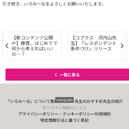
引き続き、いろみ〜なをよろしくお願いいたします。
【新コンテンツ公開
【コプラス 河内山先
🌱】療育、はじめてで
生】『レスポンデント
何から考えればいい
条件づけ』リリース
の…？
一覧に戻る
coming soon
「いろみ〜な」について
動画について
先生のおすすめ
先生の紹介
オンライン相談はこちら
プライバシーポリシー・クッキーポリシー
利用規約
特定商取引法に基づく表記