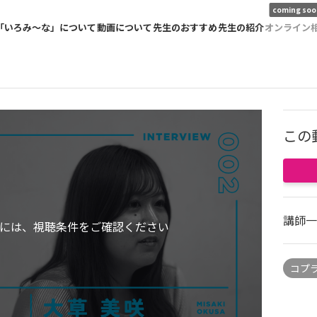
coming soo
「いろみ〜な」について
動画について
先生のおすすめ
先生の紹介
オンライン
この
講師
には、視聴条件をご確認ください
コプ