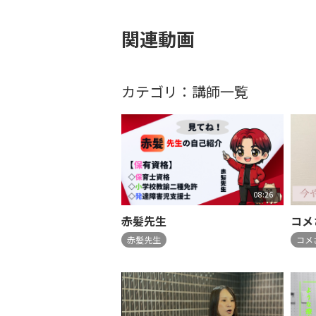
関連動画
カテゴリ：講師一覧
08:26
赤髪先生
コメ
赤髪先生
コメ