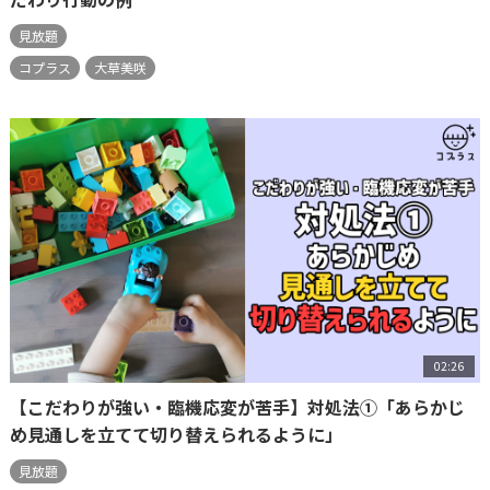
見放題
コプラス
大草美咲
02:26
【こだわりが強い・臨機応変が苦手】対処法①「あらかじ
め見通しを立てて切り替えられるように」
見放題