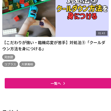
01:43
【こだわりが強い・臨機応変が苦手】対処法⑤「クールダ
ウン方法を身につける」
見放題
コプラス
大草美咲
一覧へ