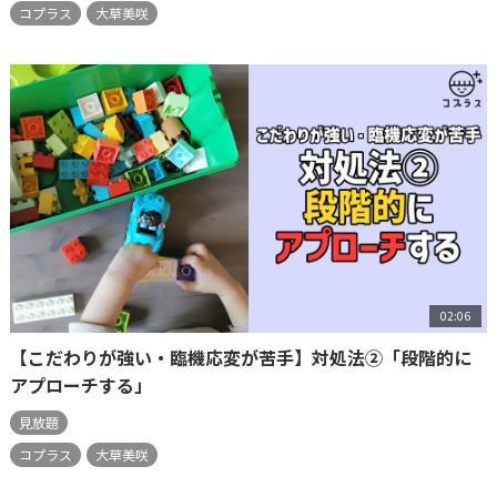
コプラス
大草美咲
02:06
【こだわりが強い・臨機応変が苦手】対処法②「段階的に
アプローチする」
見放題
コプラス
大草美咲