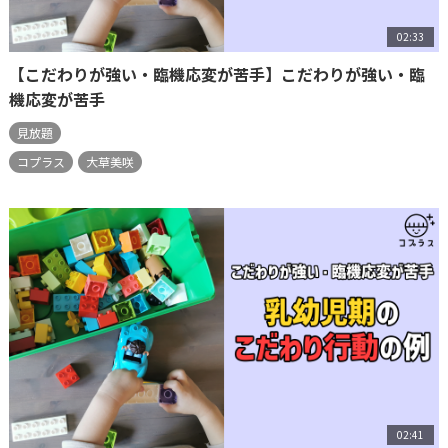
02:33
【こだわりが強い・臨機応変が苦手】こだわりが強い・臨
機応変が苦手
見放題
コプラス
大草美咲
02:41