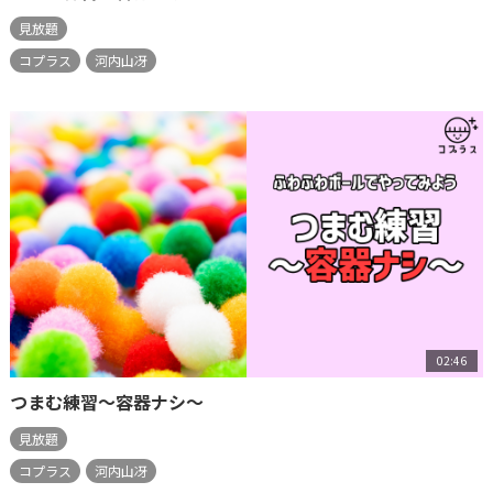
見放題
コプラス
河内山冴
02:46
つまむ練習～容器ナシ～
見放題
コプラス
河内山冴