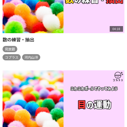
04:18
数の練習・抽出
見放題
コプラス
河内山冴