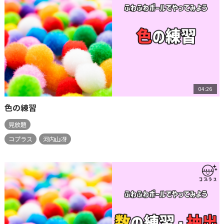
04:26
色の練習
見放題
コプラス
河内山冴