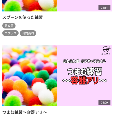
05:54
スプーンを使った練習
見放題
コプラス
河内山冴
04:09
つまむ練習～容器アリ～