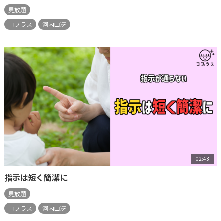
見放題
コプラス
河内山冴
02:43
指示は短く簡潔に
見放題
コプラス
河内山冴