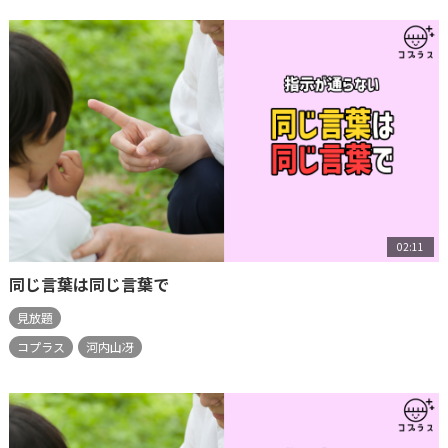
02:11
同じ言葉は同じ言葉で
見放題
コプラス
河内山冴