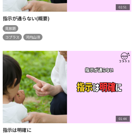
02:51
指示が通らない(概要)
見放題
コプラス
河内山冴
01:44
指示は明確に