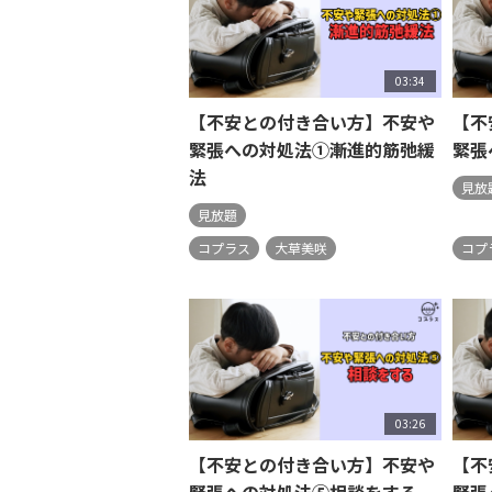
03:34
【不安との付き合い方】不安や
【不
緊張への対処法①漸進的筋弛緩
緊張
法
見放
見放題
コプラス
大草美咲
コプ
03:26
【不安との付き合い方】不安や
【不