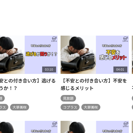
03:10
04:01
安との付き合い方】逃げる
【不安との付き合い方】不安を
うか！？
感じるメリット
題
見放題
ラス
大草美咲
コプラス
大草美咲