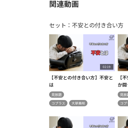
関連動画
セット：不安との付き合い方
02:19
【不安との付き合い方】不安と
【不
は
か闘
見放題
見放
コプラス
大草美咲
コプ