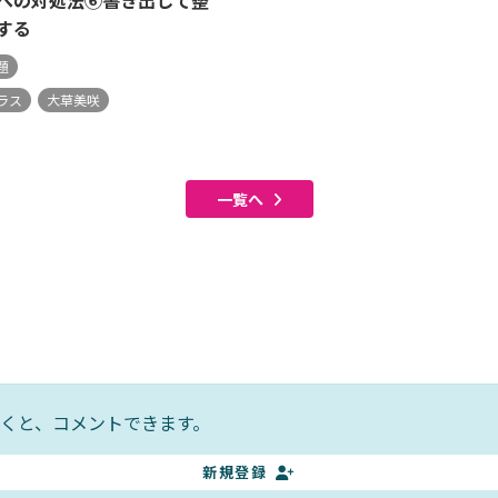
への対処法⑥書き出して整
する
題
ラス
大草美咲
一覧へ
くと、コメントできます。
新規登録