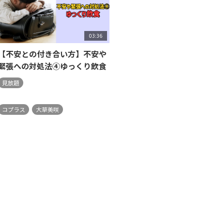
03:36
【不安との付き合い方】不安や
緊張への対処法④ゆっくり飲食
見放題
コプラス
大草美咲