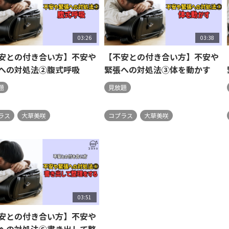
03:26
03:38
安との付き合い方】不安や
【不安との付き合い方】不安や
への対処法②腹式呼吸
緊張への対処法③体を動かす
題
見放題
ラス
大草美咲
コプラス
大草美咲
03:51
安との付き合い方】不安や