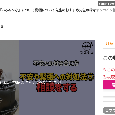
coming soo
「いろみ〜な」について
動画について
先生のおすすめ
先生の紹介
オンライン
る
月額
この
※こ
み視
には、視聴条件をご確認ください
コプ