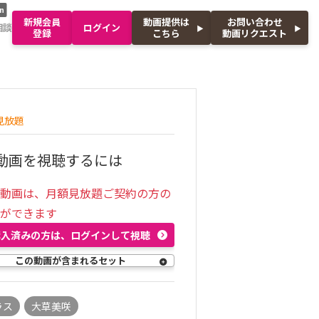
n
新規会員
動画提供は
お問い合わせ
相談
ログイン
登録
こちら
動画リクエスト
見放題
動画を視聴するには
の動画は、月額見放題ご契約の方の
聴ができます
購入済みの方は、ログインして視聴
この動画が含まれるセット
ラス
大草美咲