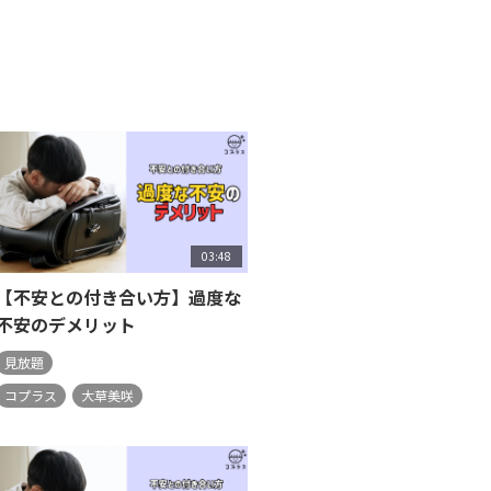
03:48
【不安との付き合い方】過度な
不安のデメリット
見放題
コプラス
大草美咲