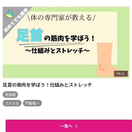
05:21
足首の筋肉を学ぼう！仕組みとストレッチ
見放題
コメさる
門脇竜一
一覧へ