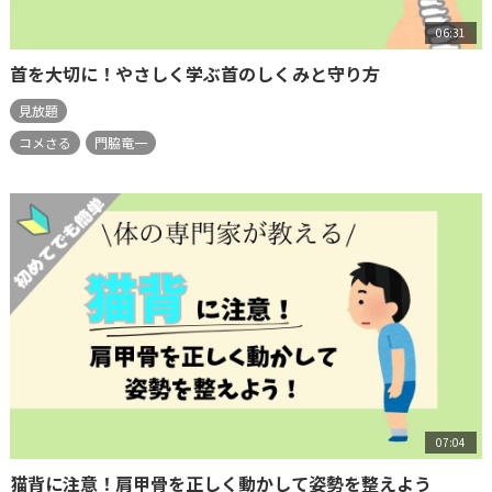
06:31
首を大切に！やさしく学ぶ首のしくみと守り方
見放題
コメさる
門脇竜一
07:04
猫背に注意！肩甲骨を正しく動かして姿勢を整えよう