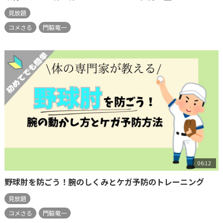
見放題
コメさる
門脇竜一
06:12
野球肘を防ごう！腕のしくみとケガ予防のトレーニング
見放題
コメさる
門脇竜一