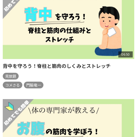
06:50
背中を守ろう！脊柱と筋肉のしくみとストレッチ
見放題
コメさる
門脇竜一