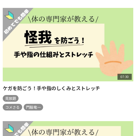
07:30
ケガを防ごう！手や指のしくみとストレッチ
見放題
コメさる
門脇竜一