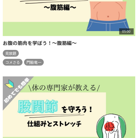
05:00
お腹の筋肉を学ぼう！～腹筋編～
見放題
コメさる
門脇竜一