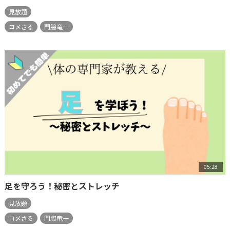
見放題
コメさる
門脇竜一
05:28
足を守ろう！秘密とストレッチ
見放題
コメさる
門脇竜一