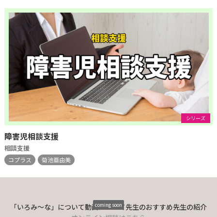
シリーズ
障害児相談支援
相談支援
コプラス
菊池亜由美
coming soon
「いろみ〜な」について
動画について
先生のおすすめ
先生の紹介