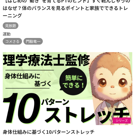
【はじめの"動き"を育てるPTのヒント】すぐ転んじゃうの
はなぜ？体のバランスを見るポイントと家族でできるトレ
ーニング
見放題
運動
コメさる
門脇竜一
シリーズ
身体仕組みに基づく10パターンストレッチ