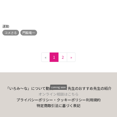
運動
コメさる
門脇竜一
«
1
2
»
coming soon
「いろみ〜な」について
動画について
先生のおすすめ
先生の紹介
オンライン相談はこちら
プライバシーポリシー・クッキーポリシー
利用規約
特定商取引法に基づく表記