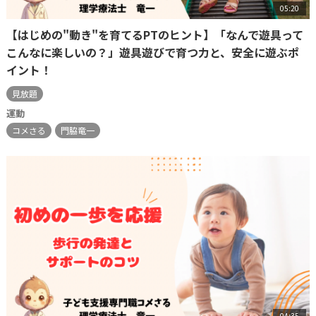
05:20
【はじめの"動き"を育てるPTのヒント】「なんで遊具って
こんなに楽しいの？」遊具遊びで育つ力と、安全に遊ぶポ
イント！
見放題
運動
コメさる
門脇竜一
04:35