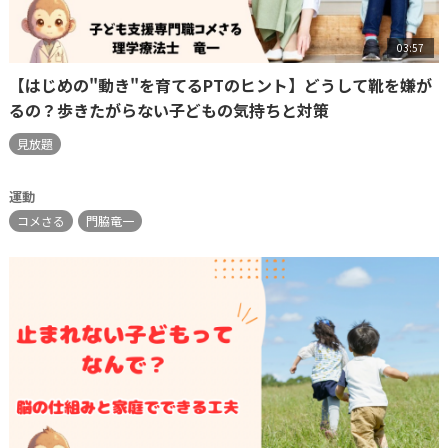
03:57
【はじめの"動き"を育てるPTのヒント】どうして靴を嫌が
るの？歩きたがらない子どもの気持ちと対策
見放題
運動
コメさる
門脇竜一