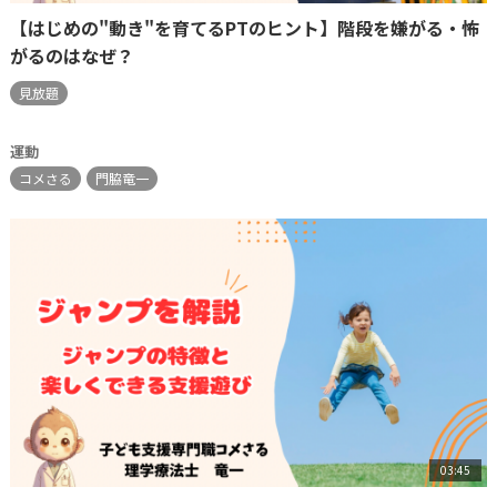
【はじめの"動き"を育てるPTのヒント】階段を嫌がる・怖
がるのはなぜ？
見放題
運動
コメさる
門脇竜一
03:45