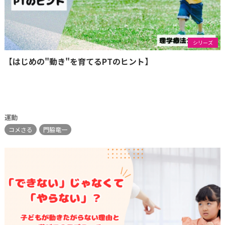
シリーズ
【はじめの"動き"を育てるPTのヒント】
運動
コメさる
門脇竜一