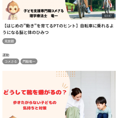
03:47
【はじめの"動き"を育てるPTのヒント】自転車に乗れるよ
うになる脳と体のひみつ
見放題
運動
コメさる
門脇竜一