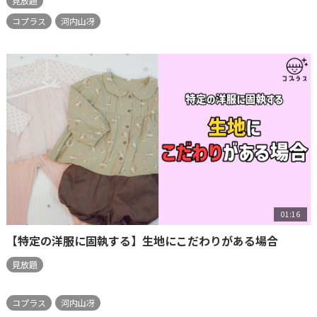
見放題
コプラス
河内山冴
01:16
【特定の洋服に固執する】生地にこだわりがある場合
見放題
コプラス
河内山冴