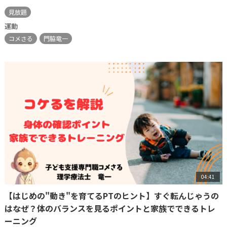
見放題
運動
コメさる
門脇竜一
04:41
【はじめの"動き"を育てるPTのヒント】すぐ転んじゃうの
はなぜ？体のバランスを見るポイントと家族でできるトレ
ーニング