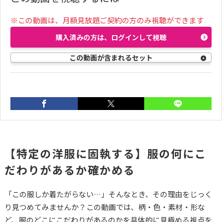
※この動画は、月額見放題ご契約の方のみ視聴ができます
購入済みの方は、ログインして視聴
この動画が含まれるセット
次の動画
01:20
【特定の洋服に固執する】服の何にこ
【特定の洋服に固執す
だわりがあるか確かめる
る】柄や色にこだわり
がある場合
「この服しか着たがらない…」そんなとき、その理由をじっく
り見つめてみませんか？この動画では、柄・色・素材・形な
ど、服のどこにこだわりがあるのかを具体的に見極める視点を