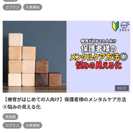
コプラス
大草美咲
02:23
【療育がはじめての人向け】保護者様のメンタルケア方法
④悩みの見える化
見放題
コプラス
大草美咲