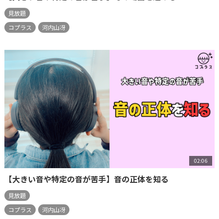
見放題
コプラス
河内山冴
02:06
【大きい音や特定の音が苦手】音の正体を知る
見放題
コプラス
河内山冴