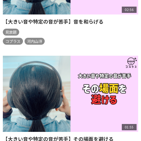
02:56
【大きい音や特定の音が苦手】音を和らげる
見放題
コプラス
河内山冴
01:55
【大きい音や特定の音が苦手】その場面を避ける