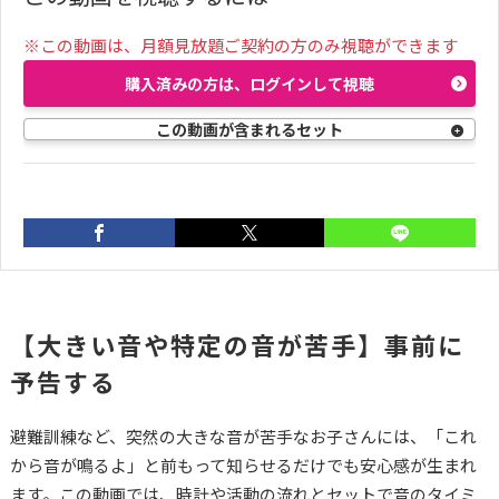
※この動画は、月額見放題ご契約の方のみ視聴ができます
購入済みの方は、ログインして視聴
この動画が含まれるセット
前の動画
02:06
【大きい音や特定の音が苦手】事前に
【大きい音や特定の音
予告する
が苦手】音の正体を知
る
避難訓練など、突然の大きな音が苦手なお子さんには、「これ
から音が鳴るよ」と前もって知らせるだけでも安心感が生まれ
ます。この動画では、時計や活動の流れとセットで音のタイミ