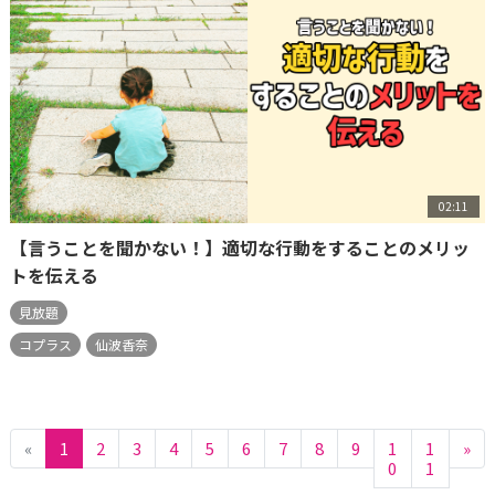
02:11
【言うことを聞かない！】適切な行動をすることのメリッ
トを伝える
見放題
コプラス
仙波香奈
«
1
2
3
4
5
6
7
8
9
1
1
»
0
1