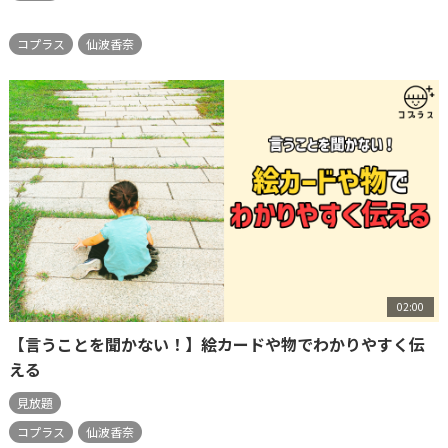
コプラス
仙波香奈
02:00
【言うことを聞かない！】絵カードや物でわかりやすく伝
える
見放題
コプラス
仙波香奈