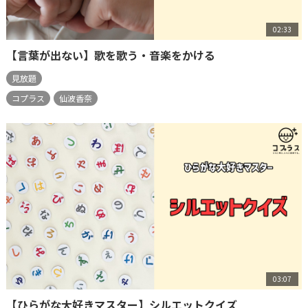
02:33
【言葉が出ない】歌を歌う・音楽をかける
見放題
コプラス
仙波香奈
03:07
【ひらがな大好きマスター】シルエットクイズ