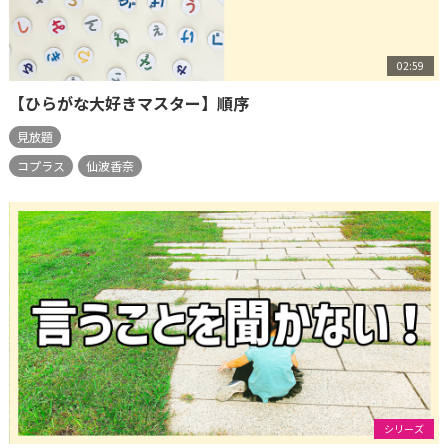
02:59
【ひらがな大好きマスター】順序
見放題
コプラス
仙波香奈
シリーズ