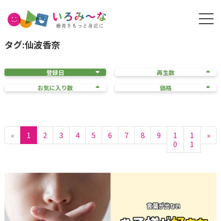
タグ:仙波香奈
登録日
再生数
お気に入り数
価格
«
1
2
3
4
5
6
7
8
9
1
1
»
0
1