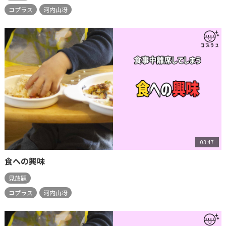
コプラス
河内山冴
03:47
食への興味
見放題
コプラス
河内山冴