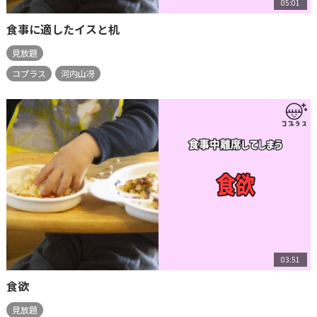
05:01
食事に適したイスと机
見放題
コプラス
河内山冴
03:51
食欲
見放題