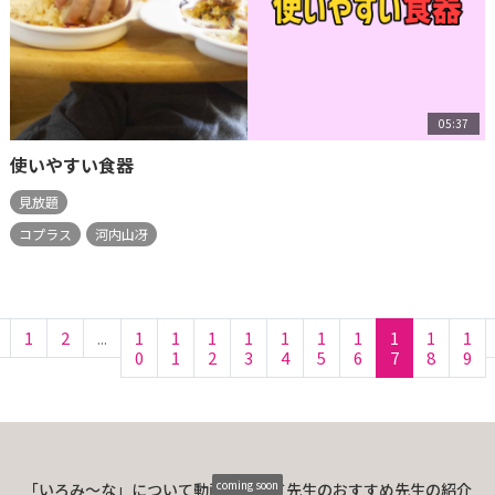
05:37
使いやすい食器
見放題
コプラス
河内山冴
1
2
...
1
1
1
1
1
1
1
1
1
1
0
1
2
3
4
5
6
7
8
9
coming soon
「いろみ〜な」について
動画について
先生のおすすめ
先生の紹介