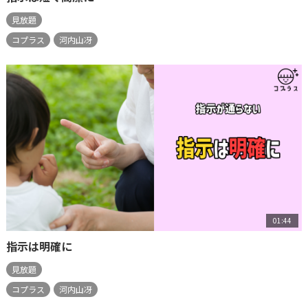
見放題
コプラス
河内山冴
01:44
指示は明確に
見放題
コプラス
河内山冴