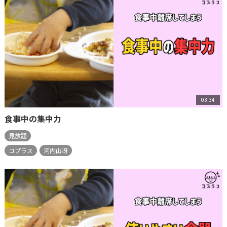
03:34
食事中の集中力
見放題
コプラス
河内山冴