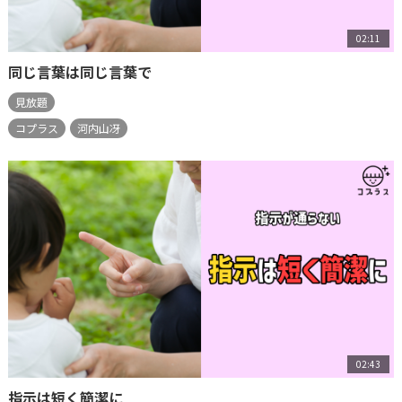
02:11
同じ言葉は同じ言葉で
見放題
コプラス
河内山冴
02:43
指示は短く簡潔に