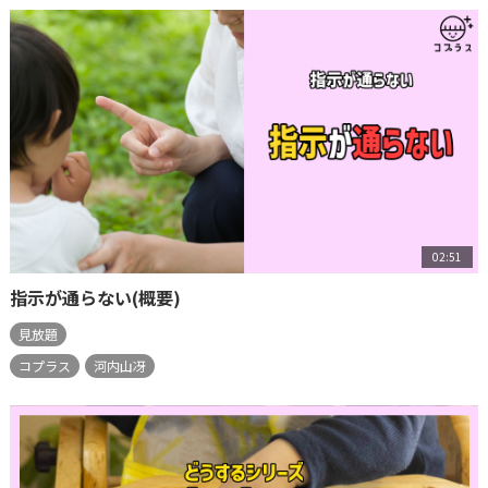
02:51
指示が通らない(概要)
見放題
コプラス
河内山冴