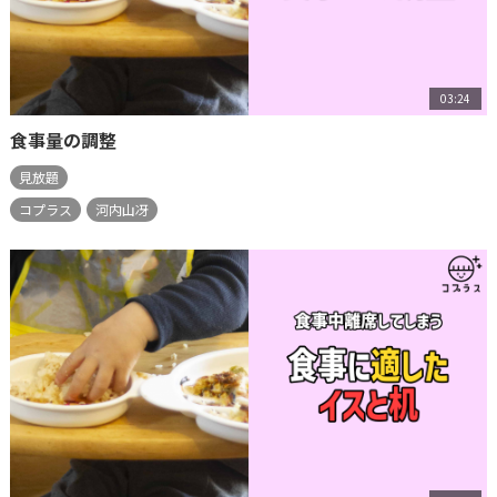
03:24
食事量の調整
見放題
コプラス
河内山冴