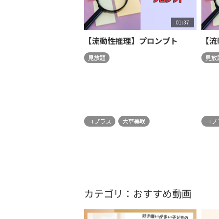
01:37
【流動性推理】プロンプト
【流
見放題
見放
コプラス
大草美咲
コプ
カテゴリ：おすすめ動画