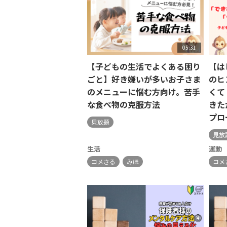
05:31
【子どもの生活でよくある困り
【は
ごと】好き嫌いが多いお子さま
のヒ
のメニューに悩む方向け。苦手
くて
な食べ物の克服方法
きた
プロ
見放題
見放
生活
運動
コメさる
みほ
コメ