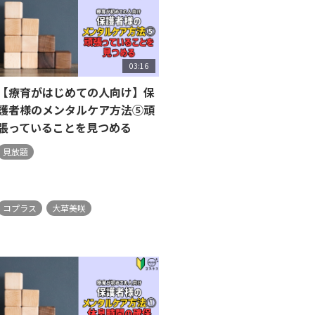
03:16
【療育がはじめての人向け】保
護者様のメンタルケア方法⑤頑
張っていることを見つめる
見放題
コプラス
大草美咲