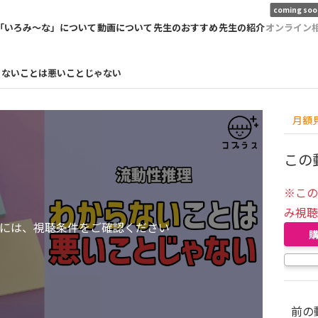
coming soo
「いろみ〜な」について
動画について
先生のおすすめ
先生の紹介
オンライン
らないことは悪いことじゃない
月額
この
※こ
み視
には、視聴条件をご確認ください
前の