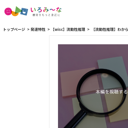
トップページ
発達特性
【wisc】流動性推理
【流動性推理】わか
本編を視聴する