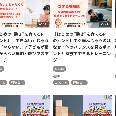
03:19
04:41
じめの"動き"を育てるPT
【はじめの"動き"を育てるPT
ント】「できない」じゃな
のヒント】すぐ転んじゃうのは
「やらない」？子どもが動
なぜ？体のバランスを見るポイ
がらない理由と遊びでのア
ントと家族でできるトレーニン
ーチ
グ
題
見放題
運動
さる
門脇竜一
コメさる
門脇竜一