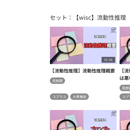
セット：【wisc】流動性推理
01:56
【流動性推理】流動性推理概要
【流
は悪
見放題
見放
コプラス
大草美咲
コプ