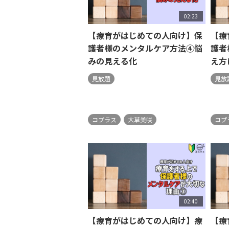
02:23
【療育がはじめての人向け】保
【療
護者様のメンタルケア方法④悩
護者
みの見える化
え方
見放題
見放
コプラス
大草美咲
コプ
02:40
【療育がはじめての人向け】療
【療