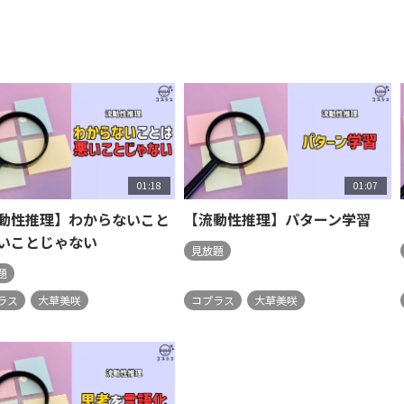
01:18
01:07
動性推理】わからないこと
【流動性推理】パターン学習
いことじゃない
見放題
題
ラス
大草美咲
コプラス
大草美咲