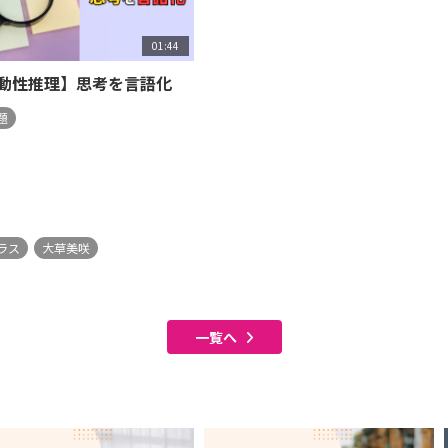
01:44
動性推理】思考を言語化
題
ラス
大草美咲
一覧へ