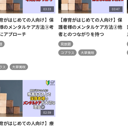
03:33
03:47
育がはじめての人向け】保
【療育がはじめての人向け】保
様のメンタルケア方法③考
護者様のメンタルケア方法②他
にアプローチ
者とのつながりを持つ
題
見放題
コプラス
大草美咲
ラス
大草美咲
02:59
育がはじめての人向け】療