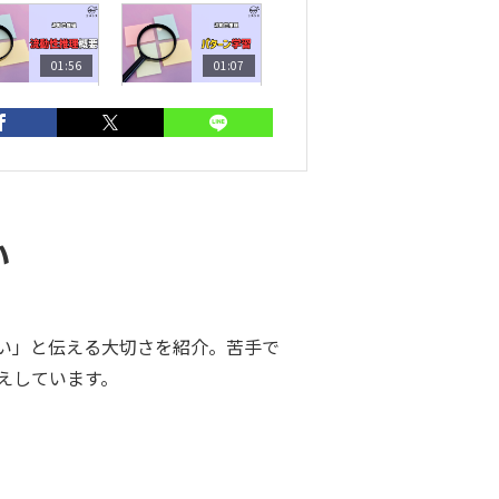
01:56
01:07
流動性推理】
【流動性推理】
動性推理概要
パターン学習
すめ動画
い
ラス
大草美咲
ない」と伝える大切さを紹介。苦手で
えしています。