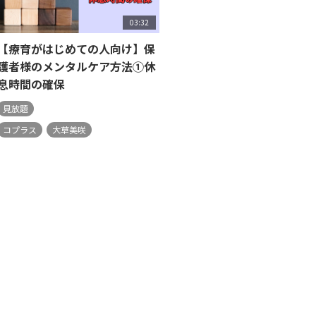
03:32
【療育がはじめての人向け】保
護者様のメンタルケア方法①休
息時間の確保
見放題
コプラス
大草美咲