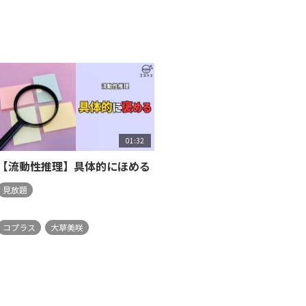
01:32
【流動性推理】具体的にほめる
見放題
コプラス
大草美咲