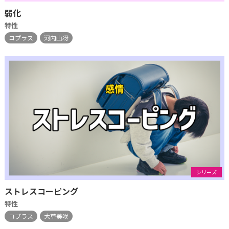
弱化
特性
コプラス
河内山冴
シリーズ
ストレスコーピング
特性
コプラス
大草美咲