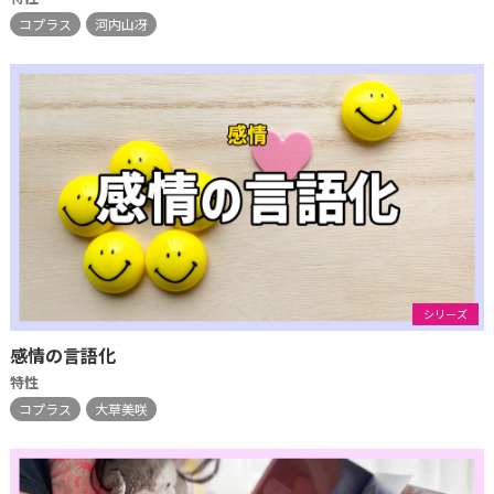
コプラス
河内山冴
シリーズ
感情の言語化
特性
コプラス
大草美咲