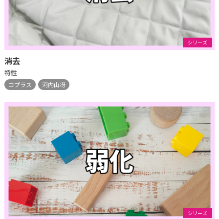
シリーズ
消去
特性
コプラス
河内山冴
シリーズ