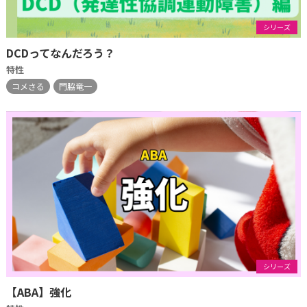
シリーズ
DCDってなんだろう？
特性
コメさる
門脇竜一
シリーズ
【ABA】強化