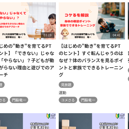
03:19
04:41
じめの"動き"を育てるPT
【はじめの"動き"を育てるPT
ント】「できない」じゃな
のヒント】すぐ転んじゃうのは
「やらない」？子どもが動
なぜ？体のバランスを見るポイ
がらない理由と遊びでのア
ントと家族でできるトレーニン
ーチ
グ
題
見放題
運動
さる
門脇竜一
コメさる
門脇竜一