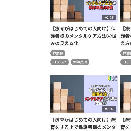
02:23
【療育がはじめての人向け】保
【療
護者様のメンタルケア方法④悩
護者
みの見える化
え方
見放題
見放
コプラス
大草美咲
コプ
02:40
【療育がはじめての人向け】療
【療
育をする上で保護者様のメンタ
育を