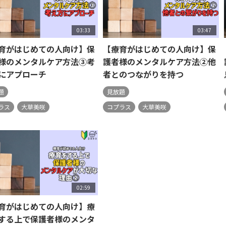
03:33
03:47
育がはじめての人向け】保
【療育がはじめての人向け】保
様のメンタルケア方法③考
護者様のメンタルケア方法②他
にアプローチ
者とのつながりを持つ
題
見放題
ラス
大草美咲
コプラス
大草美咲
02:59
育がはじめての人向け】療
する上で保護者様のメンタ