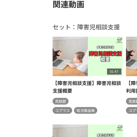
関連動画
セット：障害児相談支援
01:47
【障害児相談支援】障害児相談
【障
支援概要
利用
見放題
見放
コプラス
菊池亜由美
コプ