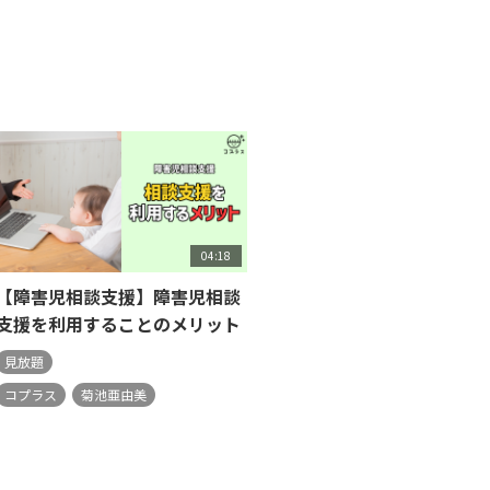
04:18
【障害児相談支援】障害児相談
支援を利用することのメリット
見放題
コプラス
菊池亜由美