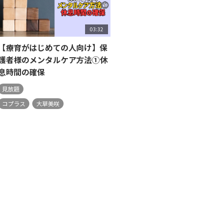
03:32
【療育がはじめての人向け】保
護者様のメンタルケア方法①休
息時間の確保
見放題
コプラス
大草美咲