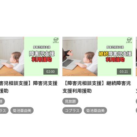
02:00
03:21
害児相談支援】障害児支援
【障害児相談支援】継続障害児
援助
支援利用援助
題
見放題
ラス
菊池亜由美
コプラス
菊池亜由美