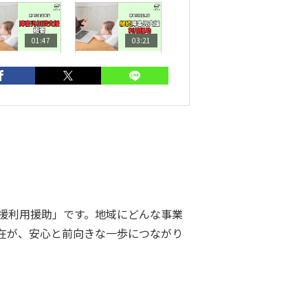
01:47
03:21
障害児相談支
【障害児相談支
】障害児相談
援】継続障害児
援概要
支援利用援助
すめ動画
ラス
菊池亜由美
支援利用援助」です。地域にどんな事業
在が、安心と前向きな一歩につながり