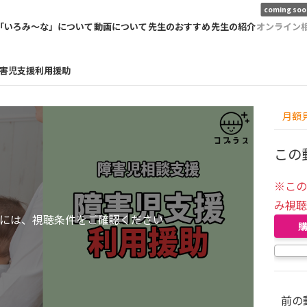
coming soo
「いろみ〜な」について
動画について
先生のおすすめ
先生の紹介
オンライン
害児支援利用援助
月額
この
※こ
み視
には、視聴条件をご確認ください
前の