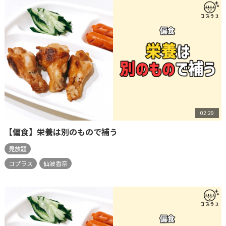
02:29
【偏食】栄養は別のもので補う
見放題
コプラス
仙波香奈