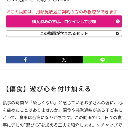
※この動画は、月額見放題ご契約の方のみ視聴ができます
購入済みの方は、ログインして視聴
この動画が含まれるセット
前の動画
03:20
【偏食】遊び心を付け加える
【偏食】様々な食べ物
を食べさせてみる
食事の時間が「楽しくない」と感じているお子さんの姿に、心
を痛めたことはありませんか。偏食や感覚過敏がある子どもに
とって、食事は苦痛になりがちです。この動画では、日々の食
コプラス
仙波香奈
事に少しの“遊び心”を加える工夫を紹介します。ケチャップで