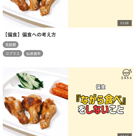
03:08
【偏食】偏食への考え方
見放題
コプラス
仙波香奈