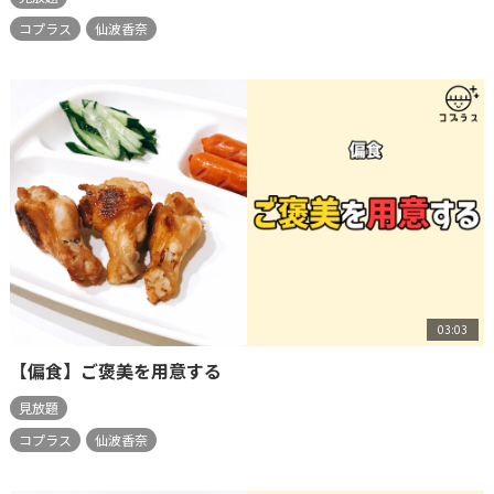
コプラス
仙波香奈
03:03
【偏食】ご褒美を用意する
見放題
コプラス
仙波香奈