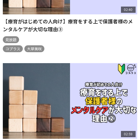
02:40
【療育がはじめての人向け】療育をする上で保護者様のメ
ンタルケアが大切な理由③
見放題
コプラス
大草美咲
02:59