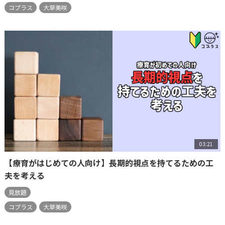
コプラス
大草美咲
03:21
【療育がはじめての人向け】長期的視点を持てるための工
夫を考える
見放題
コプラス
大草美咲