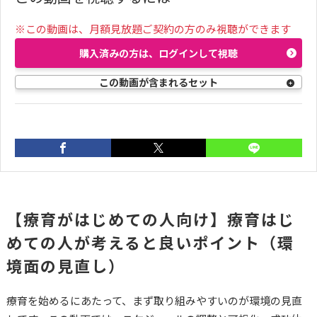
※この動画は、月額見放題ご契約の方のみ視聴ができます
購入済みの方は、ログインして視聴
この動画が含まれるセット
前の動画
次の動画
02:16
02:15
【療育がはじめての人向け】療育はじ
【療育がはじめての人
【療育がはじめての人
めての人が考えると良いポイント（環
向け】療育はじめての
向け】頼れる人を見つ
人が考えると良いポイ
ける
境面の見直し）
ント（発達障害の基礎
知識を学ぶ）
療育を始めるにあたって、まず取り組みやすいのが環境の見直