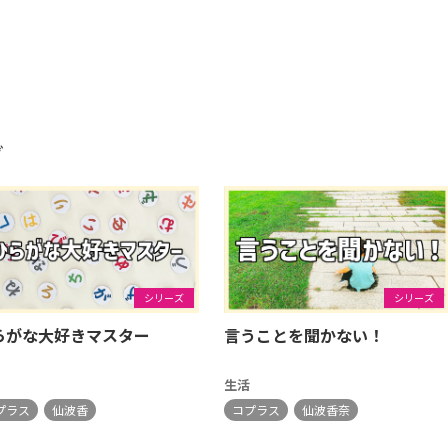
グ
シリーズ
シリーズ
らがな大好きマスター
言うことを聞かない！
生活
プラス
仙波香
コプラス
仙波香奈