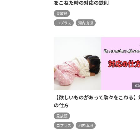
をこねた時の対応の鉄則
見放題
コプラス
河内山冴
03
【欲しいものがあって駄々をこねる】
の仕方
見放題
コプラス
河内山冴