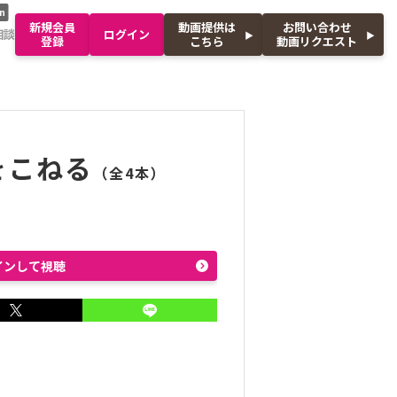
n
新規会員
動画提供は
お問い合わせ
相談
ログイン
登録
こちら
動画リクエスト
をこねる
（全4本）
インして視聴