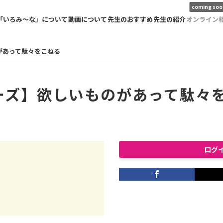
coming soo
「いろみ〜な」について
動画について
先生のおすすめ
先生の紹介
オンライン
があって駄々をこねる
ーズ】欲しいものがあって駄々
ログ