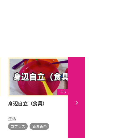
シリーズ
身辺自立（食具）
言葉が出ない
生活
あそび
コプラス
仙波香奈
コプラス
仙波香奈