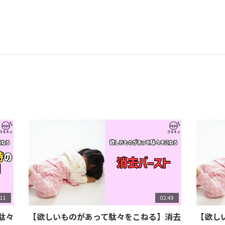
:11
02:49
駄々
【欲しいものがあって駄々をこねる】消去
【欲し