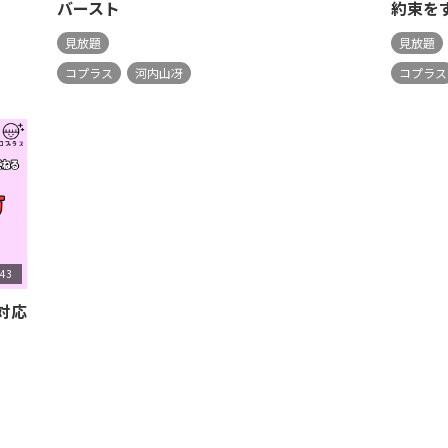
バースト
約束を
見放題
見放題
コプラス
河内山冴
コプラス
:43
対応