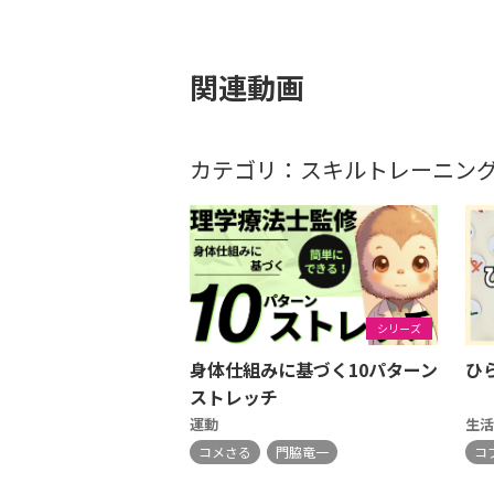
関連動画
カテゴリ：スキルトレーニン
シリーズ
身体仕組みに基づく10パターン
ひ
ストレッチ
運動
生活
コメさる
門脇竜一
コ