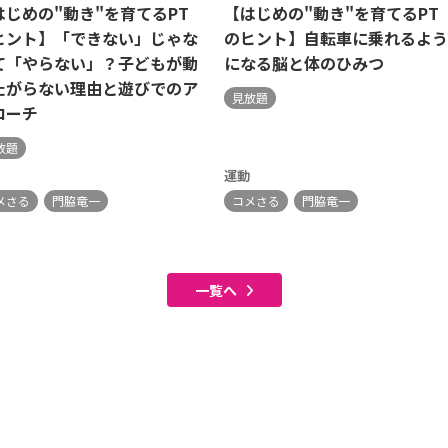
はじめの"動き"を育てるPT
【はじめの"動き"を育てるPT
ヒント】「できない」じゃな
のヒント】自転車に乗れるよう
て「やらない」？子どもが動
になる脳と体のひみつ
たがらない理由と遊びでのア
見放題
ローチ
放題
運動
メさる
門脇竜一
コメさる
門脇竜一
一覧へ