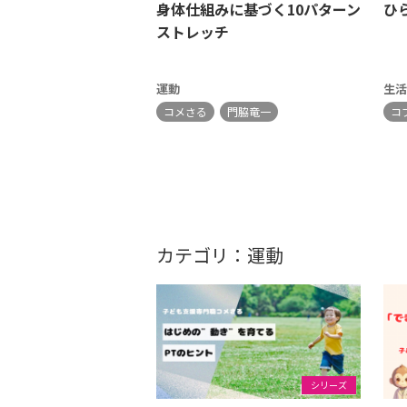
身体仕組みに基づく10パターン
ひ
ストレッチ
運動
生活
コメさる
門脇竜一
コ
カテゴリ：運動
シリーズ