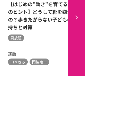
【はじめの"動き"を育てるPT
【はじめの"動き"を育て
のヒント】どうして靴を嫌がる
のヒント】動き出したら
の？歩きたがらない子どもの気
れない”子の体の使い方
持ちと対策
見放題
見放題
運動
運動
コメさる
門脇竜一
コメさる
門脇竜一