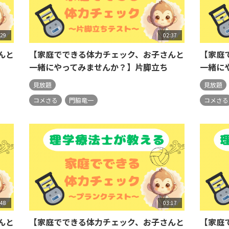
:29
02:37
んと
【家庭でできる体力チェック、お子さんと
【家庭
一緒にやってみませんか？】片脚立ち
一緒に
見放題
見放題
コメさる
門脇竜一
コメさる
:48
03:17
んと
【家庭でできる体力チェック、お子さんと
【家庭