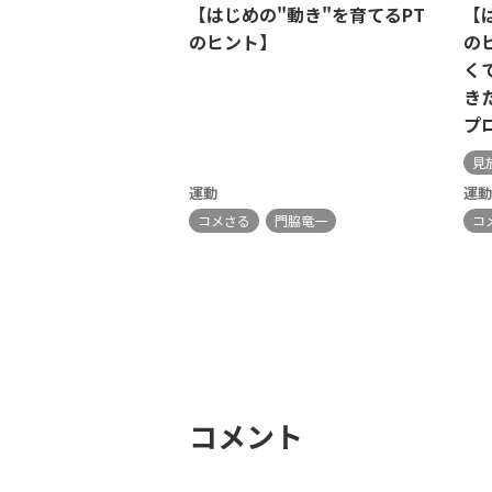
【はじめの"動き"を育てるPT
【
のヒント】
の
く
き
プ
見
運動
運動
コメさる
門脇竜一
コ
コメント