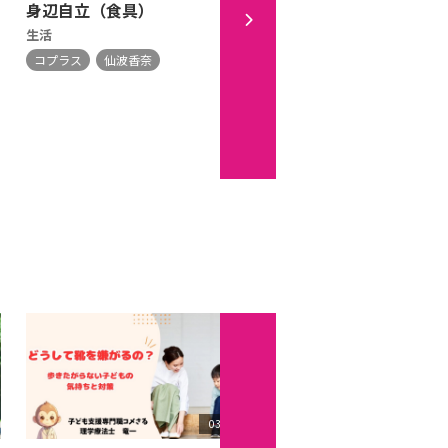
身辺自立（食具）
言葉が出ない
生活
あそび
コプラス
仙波香奈
コプラス
仙波香奈
03:57