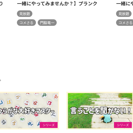
り
一緒にやってみませんか？】プランク
一緒に
見放題
見放題
コメさる
門脇竜一
コメさる
グ
シリーズ
シリーズ