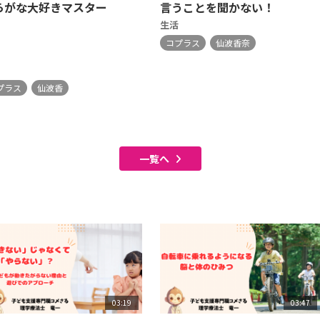
らがな大好きマスター
言うことを聞かない！
生活
コプラス
仙波香奈
プラス
仙波香
一覧へ
03:19
03:47