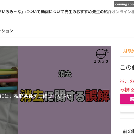
coming soo
「いろみ〜な」について
動画について
先生のおすすめ
先生の紹介
オンライン
ーション
月額
この
※こ
み視
には、視聴条件をご確認ください
前の