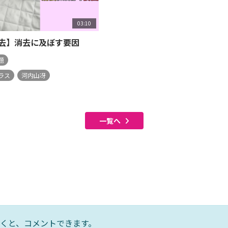
03:10
去】消去に及ぼす要因
題
ラス
河内山冴
一覧へ
くと、コメントできます。