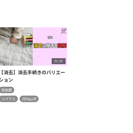
01:59
【消去】消去手続きのバリエー
ション
見放題
コプラス
河内山冴