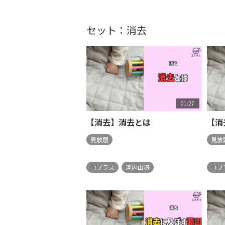
セット：消去
01:27
【消去】消去とは
【消
見放題
見放
コプラス
河内山冴
コプ