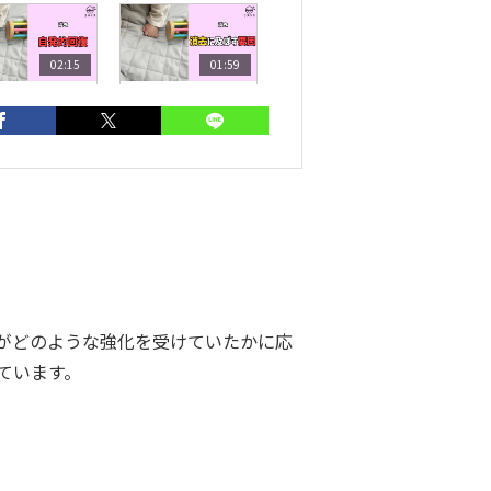
02:15
01:59
消去】自発的
【消去】消去に
復
関する誤解
ラス
河内山冴
がどのような強化を受けていたかに応
ています。