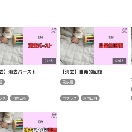
01:45
02:15
去】消去バースト
【消去】自発的回復
題
見放題
ラス
河内山冴
コプラス
河内山冴