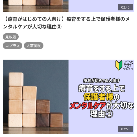
02:40
【療育がはじめての人向け】療育をする上で保護者様のメ
ンタルケアが大切な理由③
見放題
コプラス
大草美咲
02:59