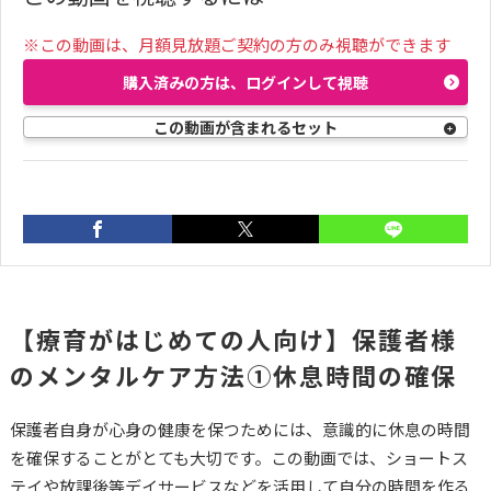
※この動画は、月額見放題ご契約の方のみ視聴ができます
購入済みの方は、ログインして視聴
この動画が含まれるセット
前の動画
次の動画
02:40
03:47
【療育がはじめての人向け】保護者様
【療育がはじめての人
【療育がはじめての人
のメンタルケア方法①休息時間の確保
向け】療育をする上で
向け】保護者様のメン
保護者様のメンタルケ
タルケア方法②他者と
保護者自身が心身の健康を保つためには、意識的に休息の時間
アが大切な理由③
のつながりを持つ
を確保することがとても大切です。この動画では、ショートス
テイや放課後等デイサービスなどを活用して自分の時間を作る