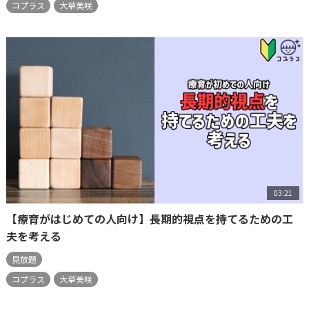
コプラス
大草美咲
03:21
【療育がはじめての人向け】長期的視点を持てるための工
夫を考える
見放題
コプラス
大草美咲