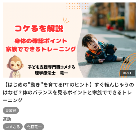
04:41
【はじめの"動き"を育てるPTのヒント】すぐ転んじゃうの
はなぜ？体のバランスを見るポイントと家族でできるトレ
ーニング
見放題
運動
コメさる
門脇竜一