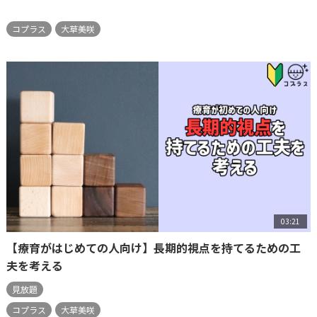
コプラス
大草美咲
03:21
【療育がはじめての人向け】長期的視点を持てるための工
夫を考える
見放題
コプラス
大草美咲