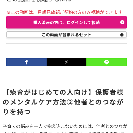
※この動画は、月額見放題ご契約の方のみ視聴ができます
購入済みの方は、ログインして視聴
この動画が含まれるセット
前の動画
次の動画
03:32
03:33
【療育がはじめての人向け】保護者様
【療育がはじめての人
【療育がはじめての人
のメンタルケア方法②他者とのつなが
向け】保護者様のメン
向け】保護者様のメン
タルケア方法①休息時
タルケア方法③考え方
りを持つ
間の確保
にアプローチ
子育ての悩みを一人で抱え込まないためには、他者とのつなが