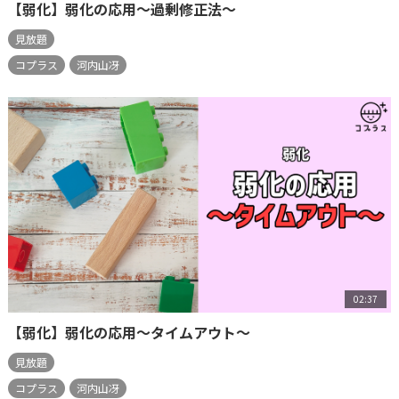
【弱化】弱化の応用～過剰修正法～
見放題
コプラス
河内山冴
02:37
【弱化】弱化の応用～タイムアウト～
見放題
コプラス
河内山冴