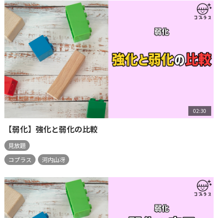
02:30
【弱化】強化と弱化の比較
見放題
コプラス
河内山冴