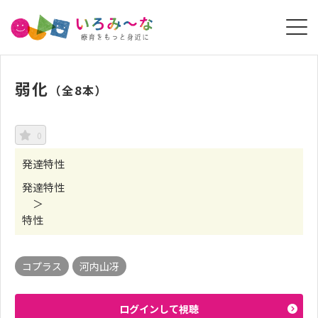
弱化
（全8本）
0
発達特性
発達特性
＞
特性
コプラス
河内山冴
ログインして視聴