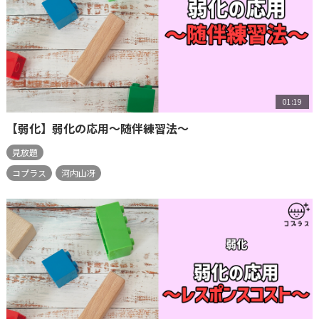
01:19
【弱化】弱化の応用～随伴練習法～
見放題
コプラス
河内山冴