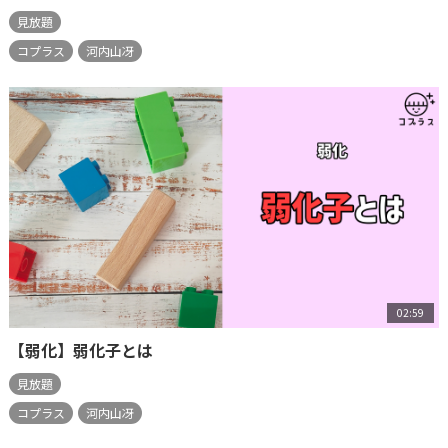
見放題
コプラス
河内山冴
02:59
【弱化】弱化子とは
見放題
コプラス
河内山冴