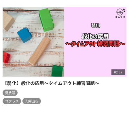
02:55
【弱化】般化の応用～タイムアウト練習問題～
見放題
コプラス
河内山冴