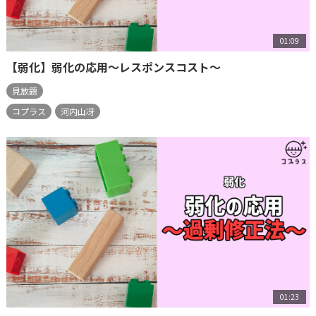
01:09
【弱化】弱化の応用～レスポンスコスト～
見放題
コプラス
河内山冴
01:23