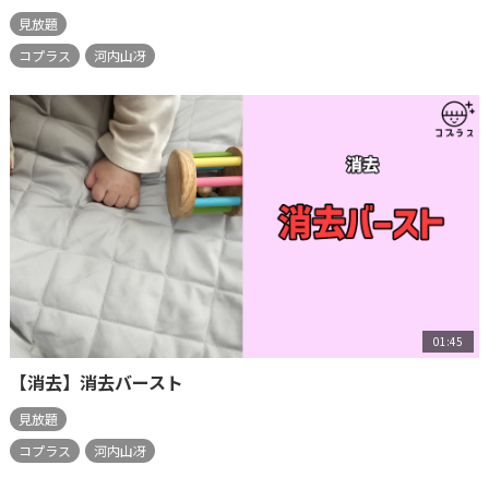
見放題
コプラス
河内山冴
01:45
【消去】消去バースト
見放題
コプラス
河内山冴