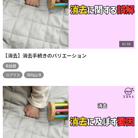
01:59
【消去】消去手続きのバリエーション
見放題
コプラス
河内山冴