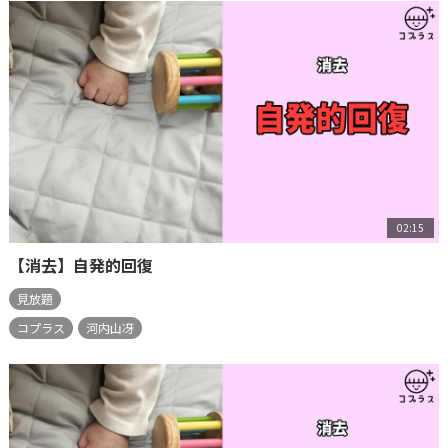
02:15
【消去】自発的回復
見放題
コプラス
河内山冴