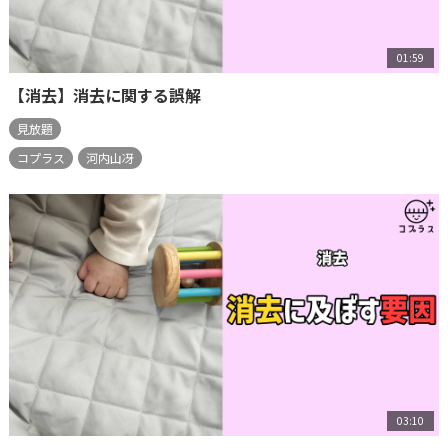
01:59
【消去】消去に関する誤解
見放題
コプラス
河内山冴
03:10