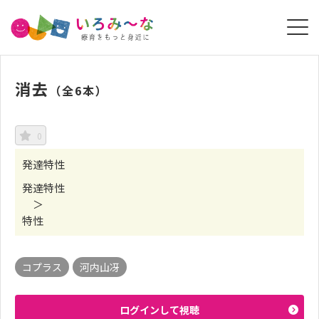
消去
（全6本）
0
発達特性
発達特性
＞
特性
コプラス
河内山冴
ログインして視聴