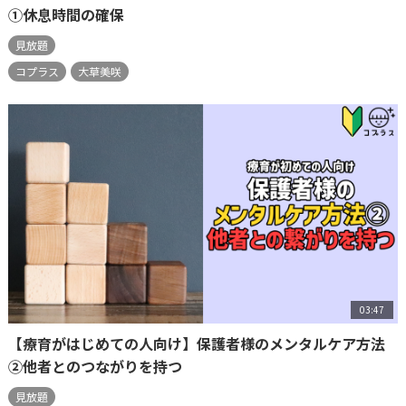
①休息時間の確保
見放題
コプラス
大草美咲
03:47
【療育がはじめての人向け】保護者様のメンタルケア方法
②他者とのつながりを持つ
見放題