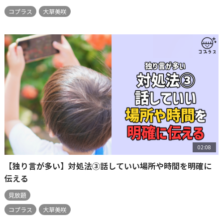
コプラス
大草美咲
02:08
【独り言が多い】対処法③話していい場所や時間を明確に
伝える
見放題
コプラス
大草美咲