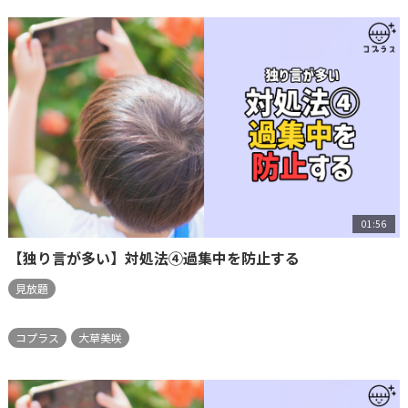
01:56
【独り言が多い】対処法④過集中を防止する
見放題
コプラス
大草美咲