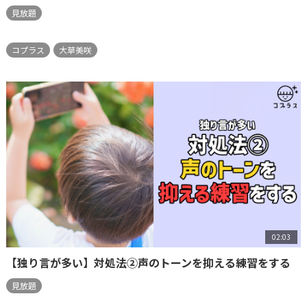
見放題
コプラス
大草美咲
02:03
【独り言が多い】対処法②声のトーンを抑える練習をする
見放題