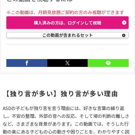
※この動画は、月額見放題ご契約の方のみ視聴ができます
購入済みの方は、ログインして視聴
この動画が含まれるセット
次の動画
01:35
【独り言が多い】独り言が多い理由
【独り言が多い】対処
法①独り言に気づける
ASDの子どもが独り言を言う理由には、好きな言葉の繰り返
ようになる
し、不安の整理、外部の音への反応、そして場の判断の難しさ
など、さまざまな背景があります。この動画では、そうした行
動の奥にある子どもの心の動きや困りごとを、わかりやすく説