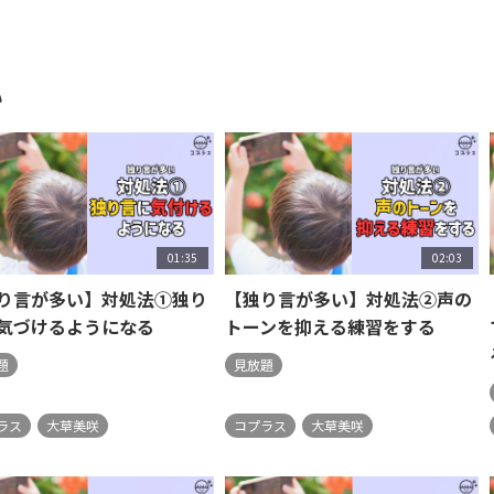
い
01:35
02:03
り言が多い】対処法①独り
【独り言が多い】対処法②声の
気づけるようになる
トーンを抑える練習をする
題
見放題
ラス
大草美咲
コプラス
大草美咲