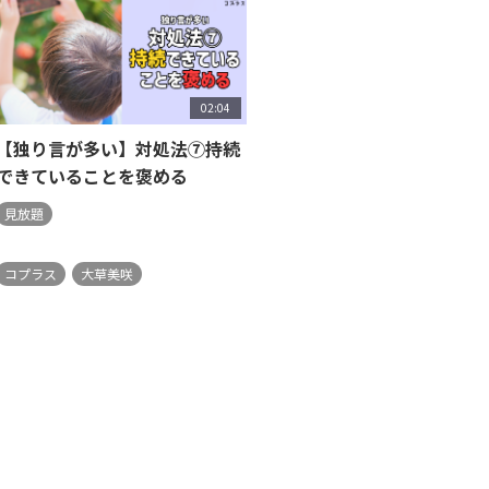
02:04
【独り言が多い】対処法⑦持続
できていることを褒める
見放題
コプラス
大草美咲