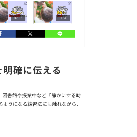
02:03
01:56
独り言が多
【独り言が多
】対処法②声
い】対処法④過
トーンを抑え
集中を防止する
練習をする
を明確に伝える
ラス
大草美咲
、図書館や授業中など「静かにする時
るようになる練習法にも触れながら、