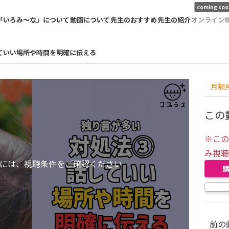
coming soo
「いろみ〜な」について
動画について
先生のおすすめ
先生の紹介
オンライン
ていい場所や時間を明確に伝える
月額
この
※こ
み視
には、視聴条件をご確認ください
前の