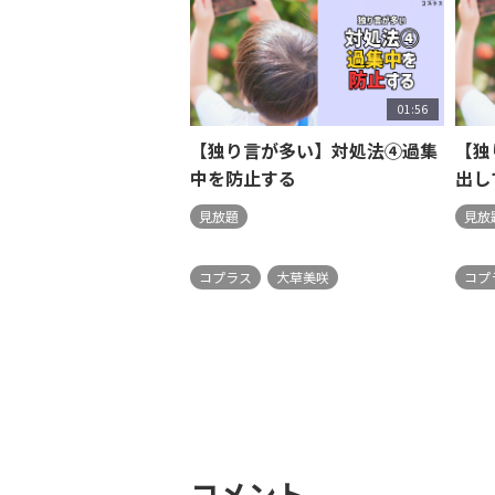
01:56
【独り言が多い】対処法④過集
【独
中を防止する
出し
見放題
見放
コプラス
大草美咲
コプ
コメント