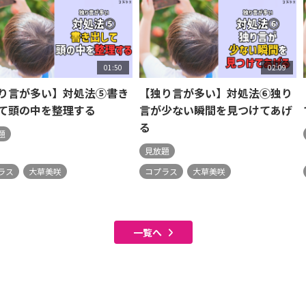
01:50
02:09
り言が多い】対処法⑤書き
【独り言が多い】対処法⑥独り
て頭の中を整理する
言が少ない瞬間を見つけてあげ
る
題
見放題
ラス
大草美咲
コプラス
大草美咲
一覧へ