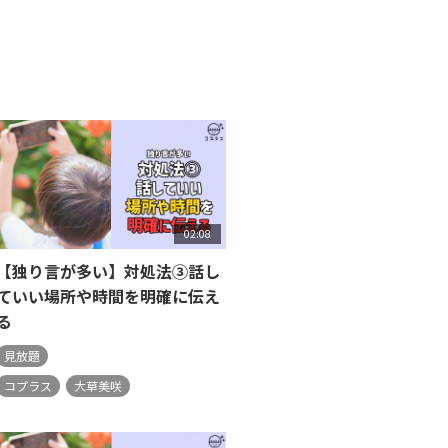
02:08
【独り言が多い】対処法③話し
ていい場所や時間を明確に伝え
る
見放題
コプラス
大草美咲