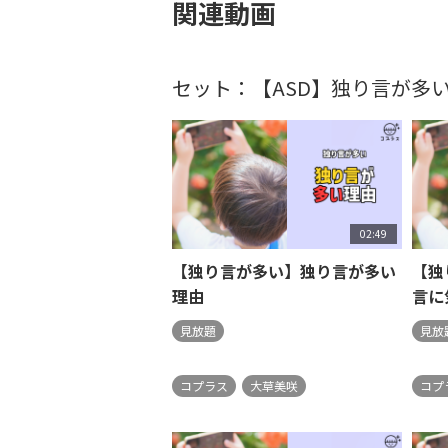
関連動画
セット：【ASD】独り言が多
02:49
【独り言が多い】独り言が多い
【独
理由
言に
見放題
見放
コプラス
大草美咲
コプ