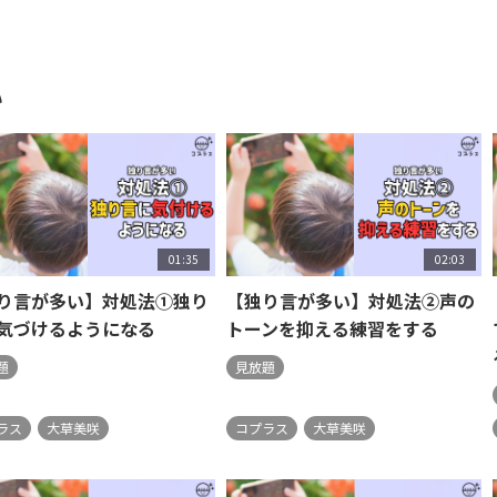
い
01:35
02:03
り言が多い】対処法①独り
【独り言が多い】対処法②声の
気づけるようになる
トーンを抑える練習をする
題
見放題
ラス
大草美咲
コプラス
大草美咲