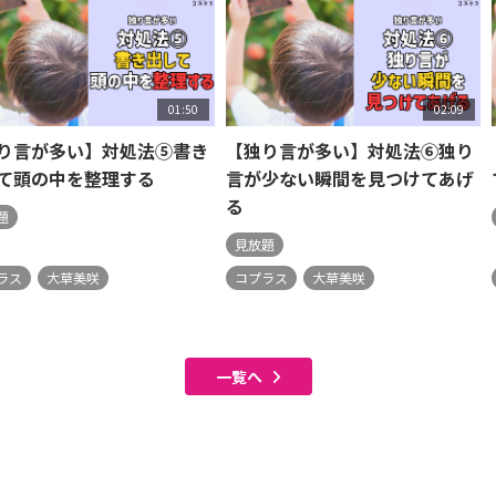
01:50
02:09
り言が多い】対処法⑤書き
【独り言が多い】対処法⑥独り
て頭の中を整理する
言が少ない瞬間を見つけてあげ
る
題
見放題
ラス
大草美咲
コプラス
大草美咲
一覧へ