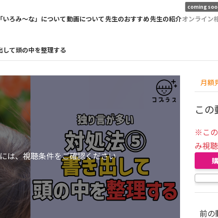
coming soo
「いろみ〜な」について
動画について
先生のおすすめ
先生の紹介
オンライン
出して頭の中を整理する
月額
この
※こ
み視
には、視聴条件をご確認ください
前の