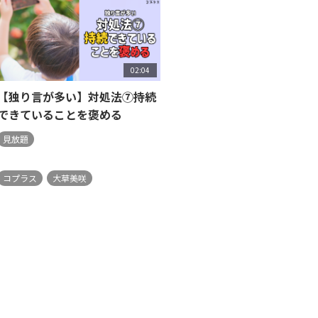
02:04
【独り言が多い】対処法⑦持続
できていることを褒める
見放題
コプラス
大草美咲