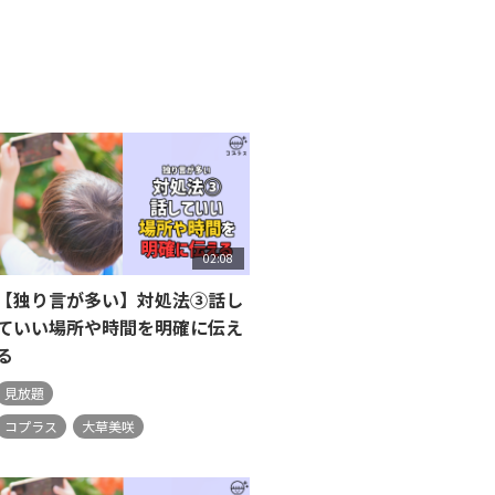
02:08
【独り言が多い】対処法③話し
ていい場所や時間を明確に伝え
る
見放題
コプラス
大草美咲