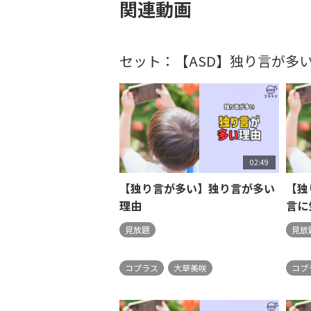
関連動画
セット：【ASD】独り言が多
02:49
【独り言が多い】独り言が多い
【独
理由
言に
見放題
見放
コプラス
大草美咲
コプ