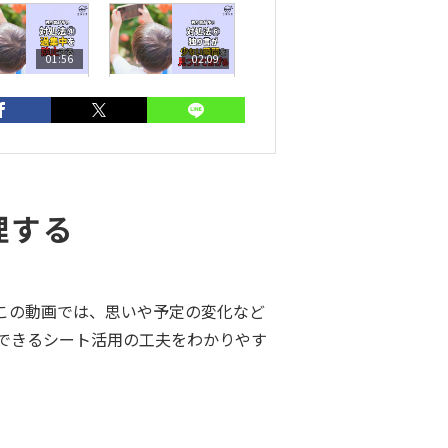
01:56
02:09
独り言が多
【独り言が多
】対処法④過
い】対処法⑥独
中を防止する
り言が少ない瞬
間を見つけてあ
げる
理する
ラス
大草美咲
この動画では、思いや予定の変化など
できるシート活用の工夫をわかりやす