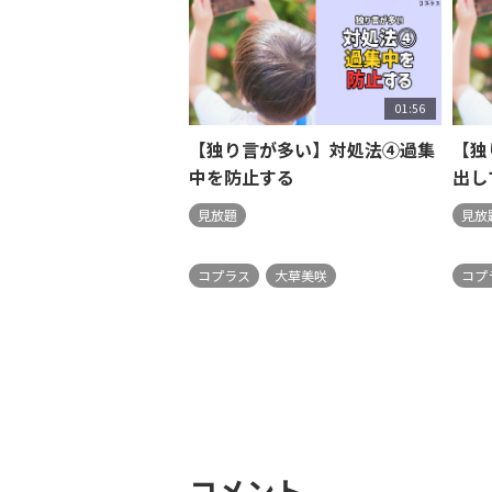
01:56
【独り言が多い】対処法④過集
【独
中を防止する
出し
見放題
見放
コプラス
大草美咲
コプ
コメント