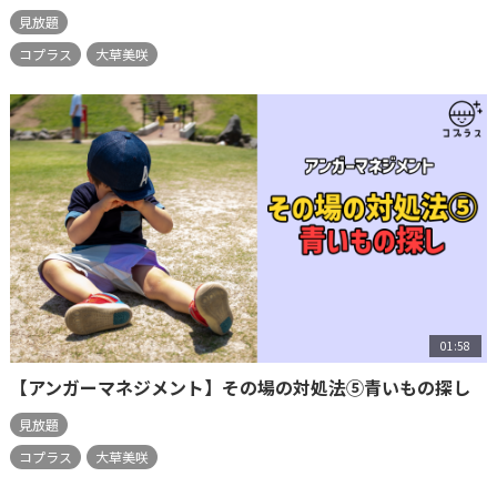
見放題
コプラス
大草美咲
01:58
【アンガーマネジメント】その場の対処法⑤青いもの探し
見放題
コプラス
大草美咲