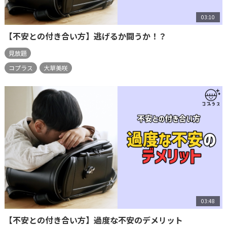
03:10
【不安との付き合い方】逃げるか闘うか！？
見放題
コプラス
大草美咲
03:48
【不安との付き合い方】過度な不安のデメリット