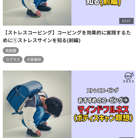
03:57
【ストレスコーピング】コーピングを効果的に実践するた
めに①ストレスサインを知る(前編)
見放題
コプラス
大草美咲