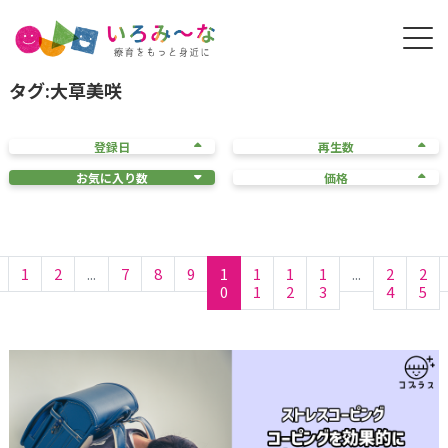
タグ:大草美咲
登録日
再生数
お気に入り数
価格
1
2
...
7
8
9
1
1
1
1
...
2
2
0
1
2
3
4
5