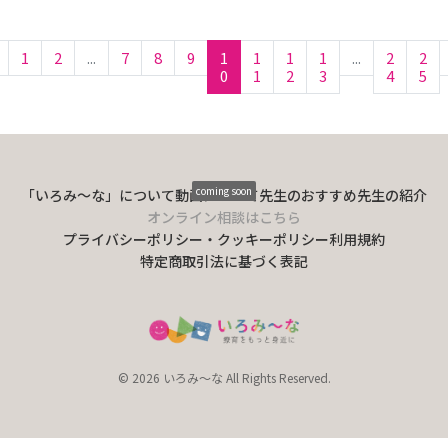
1
2
...
7
8
9
1
1
1
1
...
2
2
0
1
2
3
4
5
coming soon
「いろみ〜な」について
動画について
先生のおすすめ
先生の紹介
オンライン相談はこちら
プライバシーポリシー・クッキーポリシー
利用規約
特定商取引法に基づく表記
© 2026 いろみ～な All Rights Reserved.