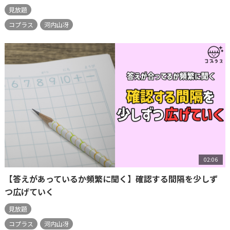
見放題
コプラス
河内山冴
02:06
【答えがあっているか頻繁に聞く】確認する間隔を少しず
つ広げていく
見放題
コプラス
河内山冴