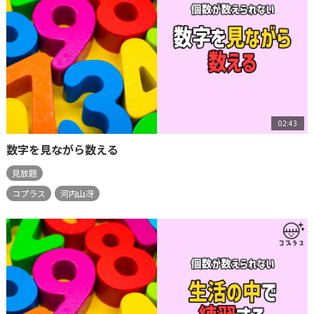
02:43
数字を見ながら数える
見放題
コプラス
河内山冴