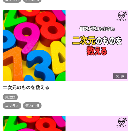
02:30
二次元のものを数える
見放題
コプラス
河内山冴