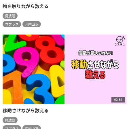
物を触りながら数える
見放題
コプラス
河内山冴
02:35
移動させながら数える
見放題
コプラス
河内山冴