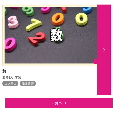
シリーズ
数
あそび
学習
コプラス
仙波香奈
一覧へ