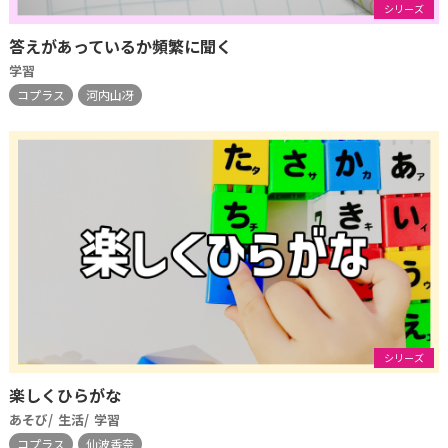
シリーズ
答えがあっているか頻繁に聞く
学習
コプラス
河内山冴
シリーズ
楽しくひらがな
あそび
生活
学習
コプラス
仙波香奈