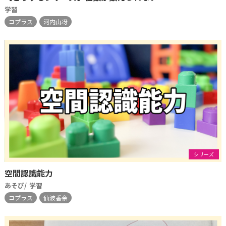
学習
コプラス
河内山冴
シリーズ
空間認識能力
あそび
学習
コプラス
仙波香奈