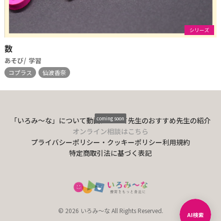
シリーズ
数
あそび
学習
コプラス
仙波香奈
coming soon
「いろみ〜な」について
動画について
先生のおすすめ
先生の紹介
オンライン相談はこちら
プライバシーポリシー・クッキーポリシー
利用規約
特定商取引法に基づく表記
© 2026 いろみ～な All Rights Reserved.
AI検索