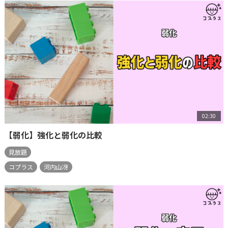
02:30
【弱化】強化と弱化の比較
見放題
コプラス
河内山冴