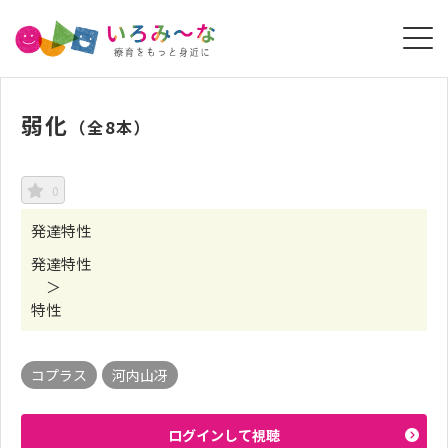
弱化
（全8本）
0
発達特性
発達特性
＞
特性
コプラス
河内山冴
ログインして視聴