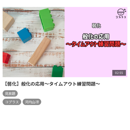
02:55
【弱化】般化の応用～タイムアウト練習問題～
見放題
コプラス
河内山冴