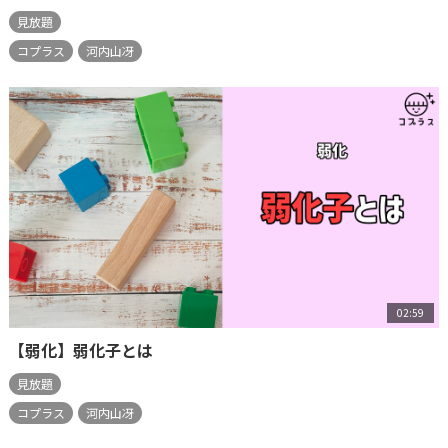
見放題
コプラス
河内山冴
02:59
【弱化】弱化子とは
見放題
コプラス
河内山冴