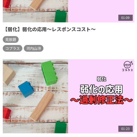
01:09
【弱化】弱化の応用～レスポンスコスト～
見放題
コプラス
河内山冴
01:23