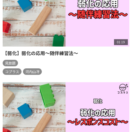
01:19
【弱化】弱化の応用～随伴練習法～
見放題
コプラス
河内山冴