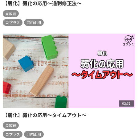
【弱化】弱化の応用～過剰修正法～
見放題
コプラス
河内山冴
02:37
【弱化】弱化の応用～タイムアウト～
見放題
コプラス
河内山冴