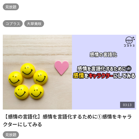
見放題
コプラス
大草美咲
03:13
【感情の言語化】感情を言語化するために①感情をキャラ
クターにしてみる
見放題