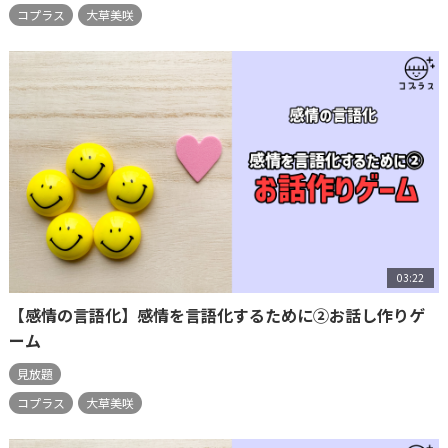
コプラス
大草美咲
03:22
【感情の言語化】感情を言語化するために②お話し作りゲ
ーム
見放題
コプラス
大草美咲