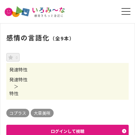
感情の言語化
（全9本）
0
発達特性
発達特性
＞
特性
コプラス
大草美咲
ログインして視聴