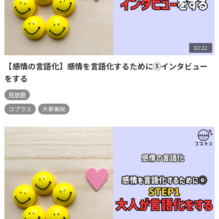
02:22
【感情の言語化】感情を言語化するために⑤インタビュー
をする
見放題
コプラス
大草美咲