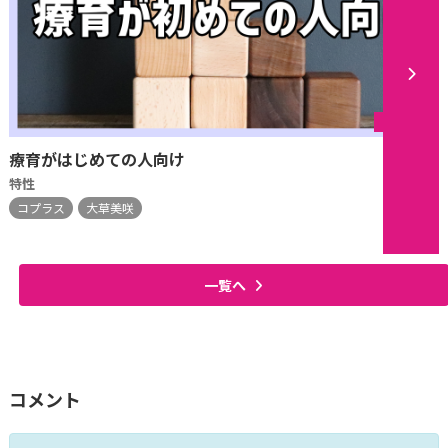
シリーズ
療育がはじめての人向け
特性
コプラス
大草美咲
一覧へ
コメント