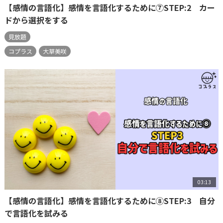
【感情の言語化】感情を言語化するために⑦STEP:2 カー
ドから選択をする
見放題
コプラス
大草美咲
03:13
【感情の言語化】感情を言語化するために⑧STEP:3 自分
で言語化を試みる