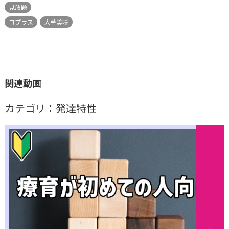
見放題
コプラス
大草美咲
関連動画
カテゴリ：発達特性